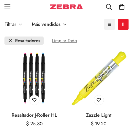
Filtrar
Más vendidos
Resaltadores
Limpiar Todo
Resaltador J-Roller HL
Zazzle Light
Precio
$ 25.30
Precio
$ 19.20
regular
regular