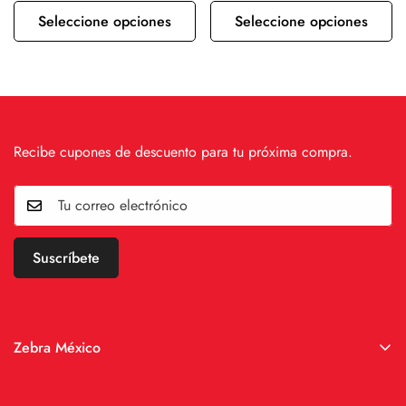
Seleccione opciones
Seleccione opciones
Recibe cupones de descuento para tu próxima compra.
Suscríbete
Zebra México
Dirección
: Calzada Vallejo 1849, San José de la Escalera
Gustavo A. Madero, CDMX, 07630 México