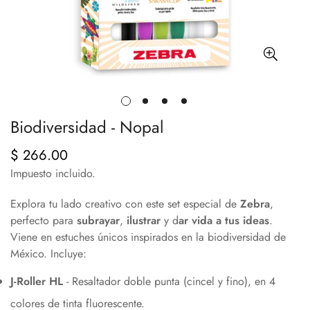
Biodiversidad - Nopal
$ 266.00
Precio
regular
Impuesto incluido.
Explora tu lado creativo con este set especial de
Zebra
,
perfecto para
subrayar
,
ilustrar
y d
ar vida a tus ideas
.
Viene en estuches únicos inspirados en la biodiversidad de
México. Incluye:
J-Roller HL
- Resaltador doble punta (cincel y fino), en 4
colores de tinta fluorescente.