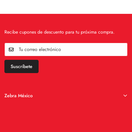
Recibe cupones de descuento para tu próxima compra.
Suscríbete
Zebra México
Dirección
: Calzada Vallejo 1849, San José de la Escalera
Gustavo A. Madero, CDMX, 07630 México
Teléfono:
55 2461 2186